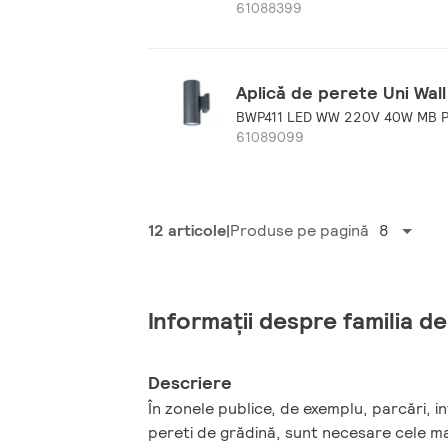
61088399
Aplică de perete Uni Wall
BWP411 LED WW 220V 40W MB P
61089099
12 articole
Produse pe pagină
8
Informații despre familia d
Descriere
În zonele publice, de exemplu, parcări, in
pereti de grădină, sunt necesare cele mai