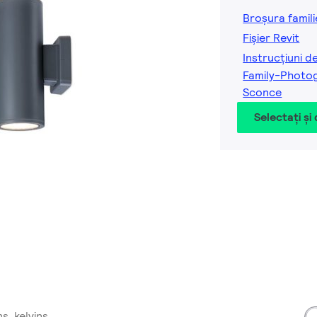
Broșura famili
Fișier Revit
Instrucțiuni d
Family-Photog
Sconce
Selectați și