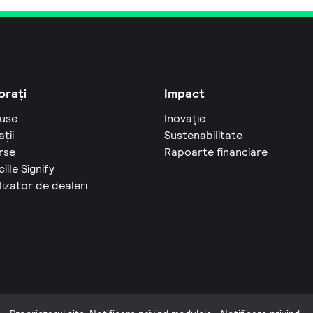
orați
Impact
use
Inovație
ații
Sustenabilitate
rse
Rapoarte financiare
ciile Signify
izator de dealeri