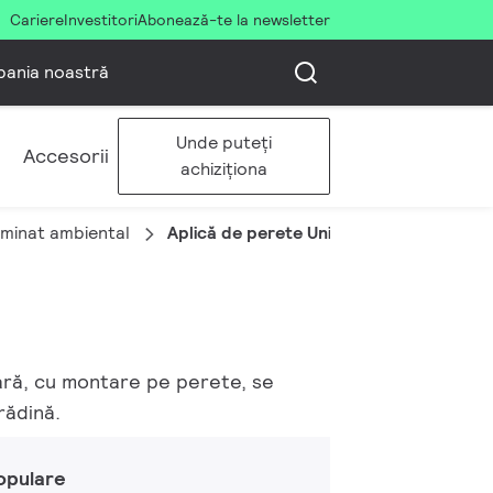
Cariere
Investitori
Abonează-te la newsletter
ania noastră
Unde puteți
Accesorii
achiziționa
uminat ambiental
Aplică de perete Uni Wall Sconce
oară, cu montare pe perete, se
rădină.
opulare