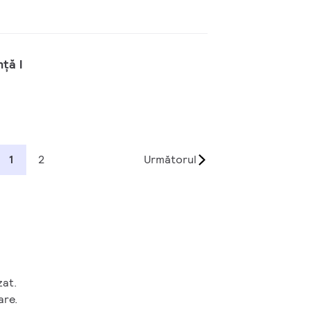
ță I
1
2
Următorul
zat.
are.