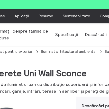
use
Aplicații
Resurse
Sustenabilitate
Comp
rmații despre familia de
Specificații
Descărcări
duse
nat pentru exterior
Iluminat arhitectural ambiental
Il
perete Uni Wall Sconce
 de iluminat urban cu distribuție superioară și inferi
ări, garaje, intrări, terase în aer liber și pereți de g
Descărcări p