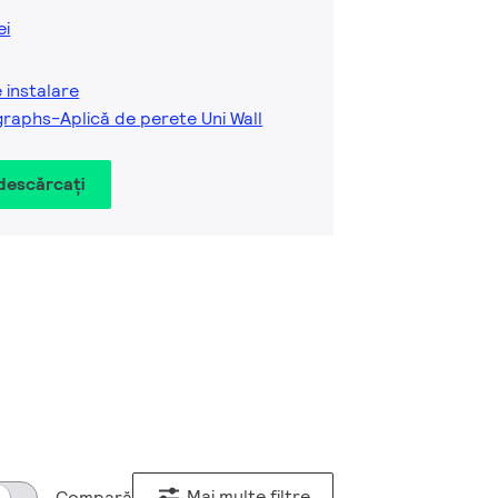
ei
e instalare
raphs-Aplică de perete Uni Wall
 descărcați
Mai multe filtre
Compară