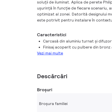
soluții de iluminat. Aplica de perete Phili
ușurință în funcție de fiecare scenariu, a
optimizat al zonei. Datorită designului m
este potrivit pentru instalare în contextul
noi. Cu aplica de perete Philips Uni, benef
extraordinară și nu numai. La fel ca alte
Caracteristici
produsul este proiectat respectând dife
Carcasă din aluminiu turnat și difuzor
Philips, cu un raport preț/calitate bun. 
Finisaj acoperit cu pulbere din bronz 
Philips Uni oferă o altă opțiune accesibilă
Vezi mai multe
stabilă în gama existentă de aplice cu m
Descărcări
Broșuri
Broșura familiei