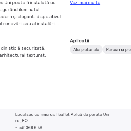
ps Uni poate fi instalată cu
Vezi mai multe
sigurând iluminatul
odern și elegant. dispozitivul
 renovării sau al instalării
iciați de o fiabilitate
 game de produse Philips,
Aplicații
ritele standarde de calitate
 din sticlă securizată.
Alei pietonale
Parcuri și pi
Prin urmare, aplica de perete
arhitectural texturat.
, eficientă energetic și
ontaj pe perete.
Localized commercial leaflet Aplică de perete Uni
ro_RO
pdf 368.6 kB