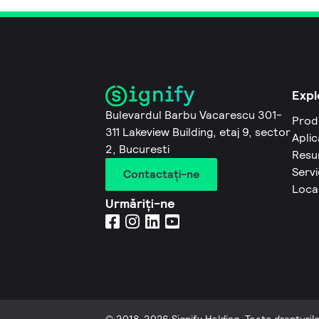
Expl
Bulevardul Barbu Vacarescu 301-
Prod
311 Lakeview Building, etaj 9, sector
Aplic
2, Bucuresti
Resu
Servi
Contactaţi-ne
Local
Urmăriți-ne