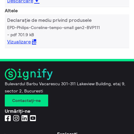
Descărcare
Altele
Declarație de mediu privind produsele
EPD-Philips-Coreline-tempo-small gen2-BVP111
pdf 701.9 kB
Vizualizare
Bulevardul Barbu Vacarescu 301-311 Lakeview Building, etaj 9,
sector 2, Bucuresti
Contactaţi-ne
Urmăriți-ne