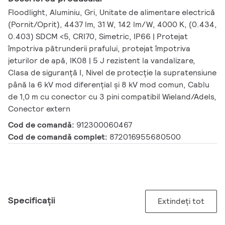
Floodlight, Aluminiu, Gri, Unitate de alimentare electrică
(Pornit/Oprit), 4437 lm, 31 W, 142 lm/W, 4000 K, (0.434,
0.403) SDCM <5, CRI70, Simetric, IP66 | Protejat
împotriva pătrunderii prafului, protejat împotriva
jeturilor de apă, IK08 | 5 J rezistent la vandalizare,
Clasa de siguranță I, Nivel de protecție la supratensiune
până la 6 kV mod diferențial și 8 kV mod comun, Cablu
de 1,0 m cu conector cu 3 pini compatibil Wieland/Adels,
Conector extern
Cod de comandă:
912300060467
Cod de comandă complet:
872016955680500
Specificații
Extindeți tot