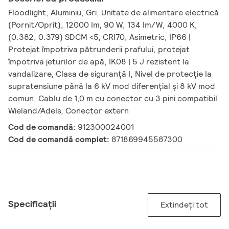
Floodlight, Aluminiu, Gri, Unitate de alimentare electrică
(Pornit/Oprit), 12000 lm, 90 W, 134 lm/W, 4000 K,
(0.382, 0.379) SDCM <5, CRI70, Asimetric, IP66 |
Protejat împotriva pătrunderii prafului, protejat
împotriva jeturilor de apă, IK08 | 5 J rezistent la
vandalizare, Clasa de siguranță I, Nivel de protecție la
supratensiune până la 6 kV mod diferențial și 8 kV mod
comun, Cablu de 1,0 m cu conector cu 3 pini compatibil
Wieland/Adels, Conector extern
Cod de comandă:
912300024001
Cod de comandă complet:
871869945587300
Specificații
Extindeți tot