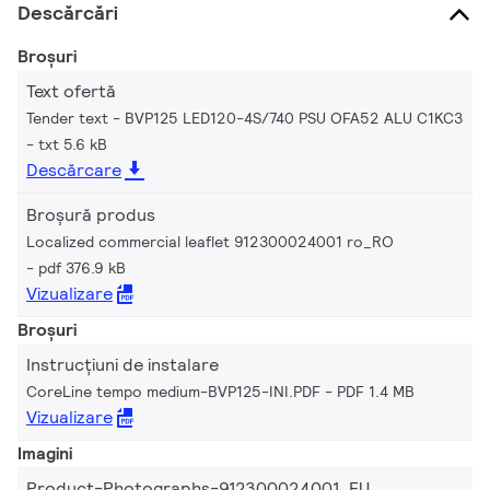
Descărcări
Broșuri
Text ofertă
Tender text - BVP125 LED120-4S/740 PSU OFA52 ALU C1KC3
txt 5.6 kB
Descărcare
Broșură produs
Localized commercial leaflet 912300024001 ro_RO
pdf 376.9 kB
Vizualizare
Broșuri
Instrucțiuni de instalare
CoreLine tempo medium-BVP125-INI.PDF
PDF 1.4 MB
Vizualizare
Imagini
Product-Photographs-912300024001_EU