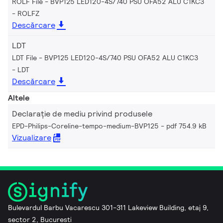
ROLF File - BVP125 LED120-4S/740 PSU OFA52 ALU C1KC3
ROLFZ
Descărcare
LDT
LDT File - BVP125 LED120-4S/740 PSU OFA52 ALU C1KC3
LDT
Descărcare
Altele
Declarație de mediu privind produsele
EPD-Philips-Coreline-tempo-medium-BVP125
pdf 754.9 kB
Vizualizare
Bulevardul Barbu Vacarescu 301-311 Lakeview Building, etaj 9,
sector 2, Bucuresti