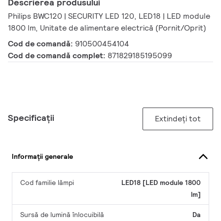
Descrierea produsului
Philips BWC120 | SECURITY LED 120, LED18 | LED module
1800 lm, Unitate de alimentare electrică (Pornit/Oprit)
Cod de comandă:
910500454104
Cod de comandă complet:
871829185195099
Specificații
Extindeți tot
Informații generale
Cod familie lămpi
LED18 [LED module 1800
lm]
Sursă de lumină înlocuibilă
Da