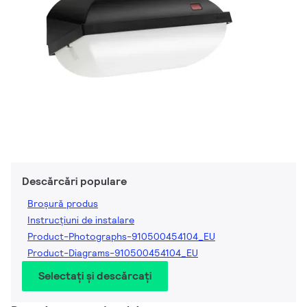
Descărcări populare
Broșură produs
Instrucțiuni de instalare
Product-Photographs-910500454104_EU
Product-Diagrams-910500454104_EU
Selectați și descărcați