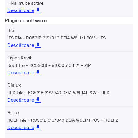
Mai multe active
Descărcare
Pluginuri software
IES
IES File - RC531B 31S/940 DEIA W8L141 PCV
IES
Descărcare
Fișier Revit
Revit file - RC530BI - 910505103121
ZIP
Descărcare
Dialux
ULD File - RC531B 31S/940 DEIA W8L141 PCV
ULD
Descărcare
Relux
ROLF File - RC531B 31S/940 DEIA W8L141 PCV
ROLFZ
Descărcare