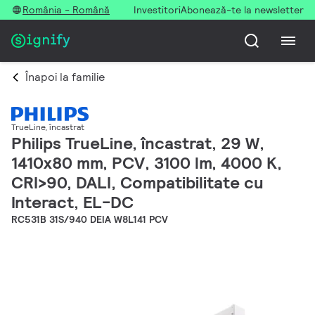
România - Română
Investitori
Abonează-te la newsletter
Înapoi la familie
TrueLine, încastrat
Philips TrueLine, încastrat, 29 W,
1410x80 mm, PCV, 3100 lm, 4000 K,
CRI>90, DALI, Compatibilitate cu
Interact, EL-DC
RC531B 31S/940 DEIA W8L141 PCV