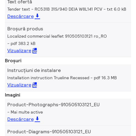
Text ofertă
Tender text - RC531B 31S/940 DEIA W8L141 PCV
txt 6.0 kB
Descărcare
Broșură produs
Localized commercial leaflet 910505103121 ro_RO
pdf 383.2 kB
Vizualizare
Broșuri
Instrucțiuni de instalare
Installation instruction Trueline Recessed
pdf 16.3 MB
Vizualizare
Imagini
Product-Photographs-910505103121_EU
Mai multe active
Descărcare
Product-Diagrams-910505103121_EU