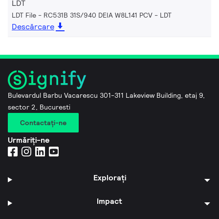
LDT
LDT File - RC531B 31S/940 DEIA W8L141 PCV
LDT
Descărcare
Bulevardul Barbu Vacarescu 301-311 Lakeview Building, etaj 9,
sector 2, Bucuresti
Contactaţi-ne
Urmăriți-ne
Explorați
Impact