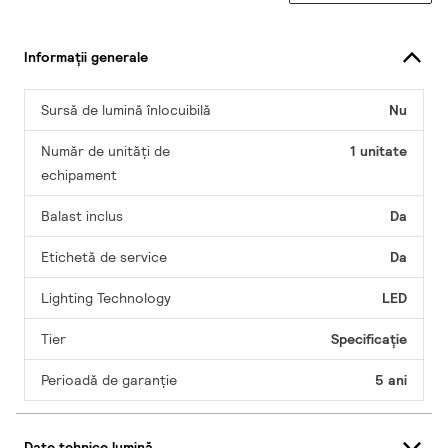
Informații generale
Sursă de lumină înlocuibilă
Nu
Număr de unități de
1 unitate
echipament
Balast inclus
Da
Etichetă de service
Da
Lighting Technology
LED
Tier
Specificație
Perioadă de garanţie
5 ani
Date tehnice lumină