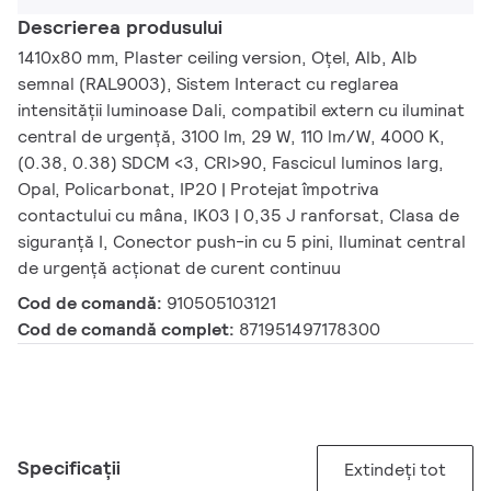
Descrierea produsului
1410x80 mm, Plaster ceiling version, Oțel, Alb, Alb
semnal (RAL9003), Sistem Interact cu reglarea
intensității luminoase Dali, compatibil extern cu iluminat
central de urgență, 3100 lm, 29 W, 110 lm/W, 4000 K,
(0.38, 0.38) SDCM <3, CRI>90, Fascicul luminos larg,
Opal, Policarbonat, IP20 | Protejat împotriva
contactului cu mâna, IK03 | 0,35 J ranforsat, Clasa de
siguranță I, Conector push-in cu 5 pini, Iluminat central
de urgență acționat de curent continuu
Cod de comandă:
910505103121
Cod de comandă complet:
871951497178300
Specificații
Extindeți tot