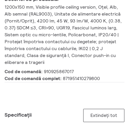
1200x150 mm, Visible profile ceiling version, Oțel, Alb,
Alb semnal (RAL9003), Unitate de alimentare electrică
(Pornit/Oprit), 4200 lm, 45 W, 93 lm/W, 4000 K, (0.38,
0.37) SDCM ≤3, CRI>90, UGR19, Fascicul luminos larg,
Sistem optic cu micro-lentile, Policarbonat, IP20/40 |
Protejat împotriva contactului cu degetele; protejat
împotriva contactului cu cablurile, IK02 | 0,2 J
standard, Clasa de siguranță I, Conector push-in cu
eliberare a tragerii
Cod de comandă:
910925867017
Cod de comandă complet:
871951410279800
Specificații
Extindeți tot