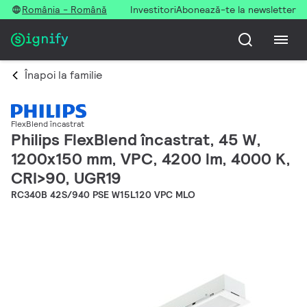
România - Română
Investitori
Abonează-te la newsletter
Înapoi la familie
FlexBlend încastrat
Philips FlexBlend încastrat, 45 W,
1200x150 mm, VPC, 4200 lm, 4000 K,
CRI>90, UGR19
RC340B 42S/940 PSE W15L120 VPC MLO