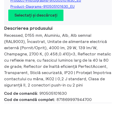
Product-Photographs-910505101630_EU
Product-Diagrams-910505101630_EU
Selectați și descărcați
Descrierea produsului
Recessed, D155 mm, Aluminiu, Alb, Alb semnal
(RAL9003), Încastrat, Unitate de alimentare electrică
externă (Pornit/Oprit), 4000 lm, 29 W, 139 lm/W,
Champagne, 2700 K, (0.458,0.410)<3, Reflector metalic
cu reflexie mare, cu fascicul luminos larg de la 40 la 80
de grade, Reflector de înaltă eficiență PerfectAccent,
Transparent, Sticlă securizată, IP20 | Protejat împotriva
contactului cu mâna, IK02 | 0,2 J standard, Clasa de
siguranță II, 2 conectori push-in cu 2 pini
Cod de comandă:
910505101630
Cod de comandă complet:
871869997944700