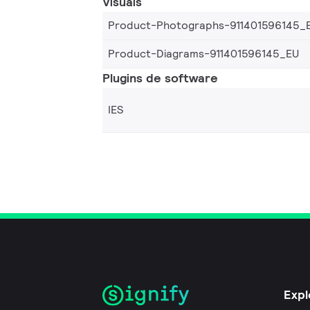
Visuais
Product-Photographs-911401596145_
Product-Diagrams-911401596145_EU
Plugins de software
IES
Expl