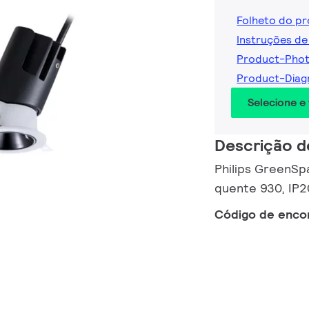
Folheto do p
Instruções de
Product-Phot
Product-Diag
Selecione e
Descrição d
Philips GreenSp
quente 930, IP2
Código de enc