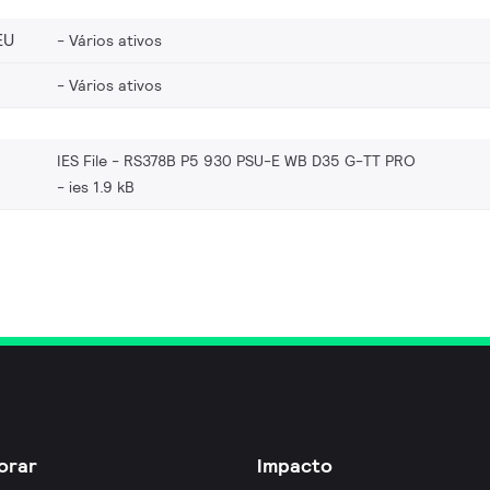
EU
Vários ativos
Vários ativos
IES File - RS378B P5 930 PSU-E WB D35 G-TT PRO
ies 1.9 kB
orar
Impacto