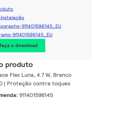
roduto
 instalação
ographs-911401596145_EU
rams-911401596145_EU
 faça o download
o produto
ace Flex Luna, 4.7 W, Branco
0 | Proteção contra toques
omenda:
911401596145