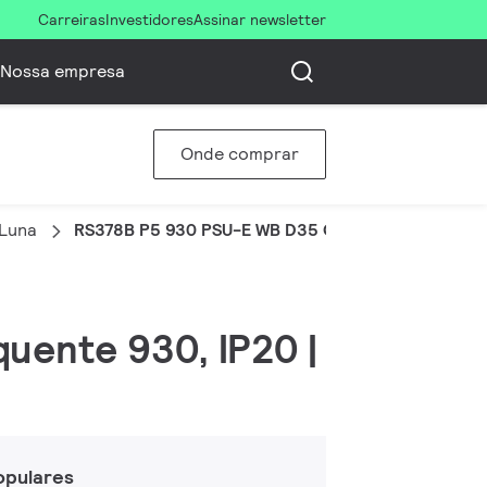
Carreiras
Investidores
Assinar newsletter
Nossa empresa
Onde comprar
 Luna
RS378B P5 930 PSU-E WB D35 G-TT PRO
quente 930, IP20 |
opulares