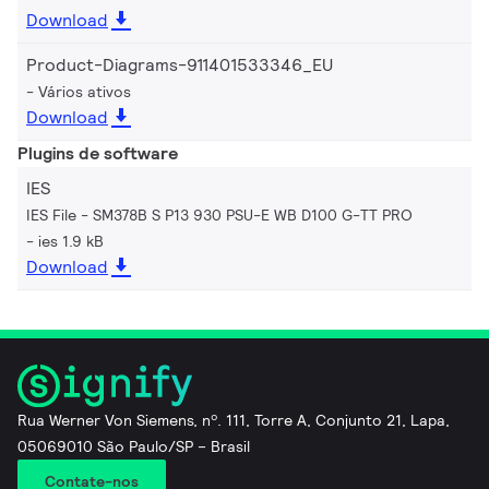
Download
Product-Diagrams-911401533346_EU
Vários ativos
Download
Plugins de software
IES
IES File - SM378B S P13 930 PSU-E WB D100 G-TT PRO
ies 1.9 kB
Download
Rua Werner Von Siemens, nº. 111, Torre A, Conjunto 21, Lapa,
05069010 São Paulo/SP – Brasil
Contate-nos