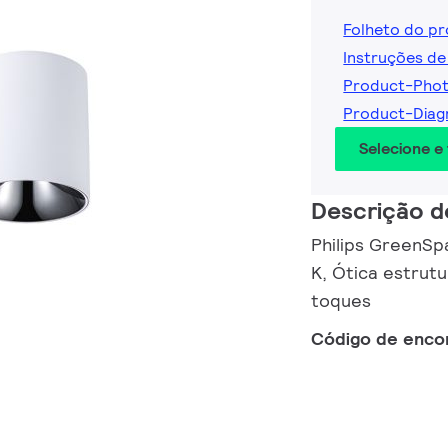
Folheto do p
Instruções de
Product-Pho
Product-Dia
Selecione e
Descrição d
Philips GreenSpa
K, Ótica estrut
toques
Código de enc