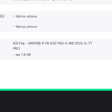
EU
Vários ativos
Vários ativos
IES File - SM378B R P8 930 PSU-E WB D100 G-TT
PRO
ies 1.9 kB