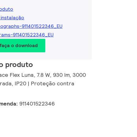
roduto
 instalação
tographs-911401522346_EU
grams-911401522346_EU
 faça o download
o produto
ce Flex Luna, 7.8 W, 930 lm, 3000
urada, IP20 | Proteção contra
omenda:
911401522346