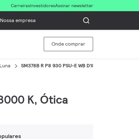
Carreiras
Investidores
Assinar newsletter
Nossa empresa
Onde comprar
 Luna
SM378B R P8 930 PSU-E WB D100 G-TT PRO
 3000 K, Ótica
opulares