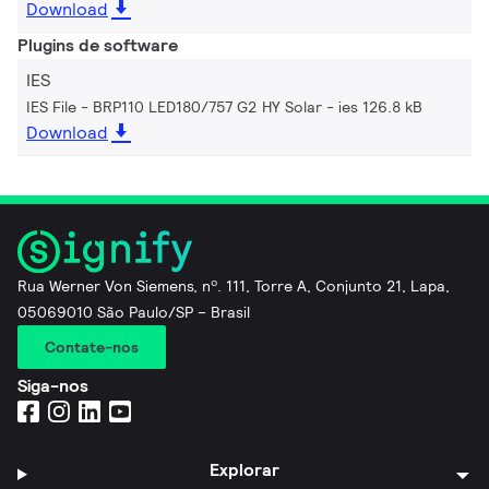
Download
Plugins de software
IES
IES File - BRP110 LED180/757 G2 HY Solar
ies 126.8 kB
Download
Rua Werner Von Siemens, nº. 111, Torre A, Conjunto 21, Lapa,
05069010 São Paulo/SP – Brasil
Contate-nos
Siga-nos
Explorar