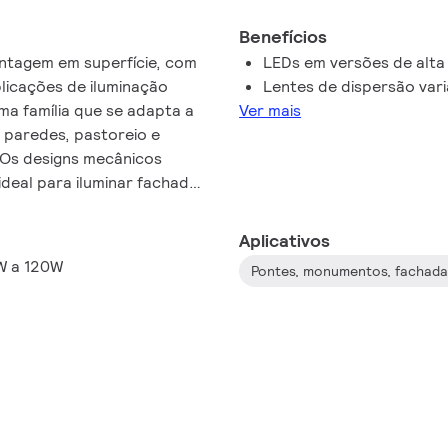
Benefícios
ontagem em superfície, com
LEDs em versões de alta 
plicações de iluminação
Lentes de dispersão var
ma família que se adapta a
Ver mais
 paredes, pastoreio e
 Os designs mecânicos
ideal para iluminar fachadas
r aplicação que exija uma
l em branco, cores
Aplicativos
justável e opção de
3W a 120W
Pontes, monumentos, fachada
s (8IDs) para dar aos
explorar uma ampla gama de