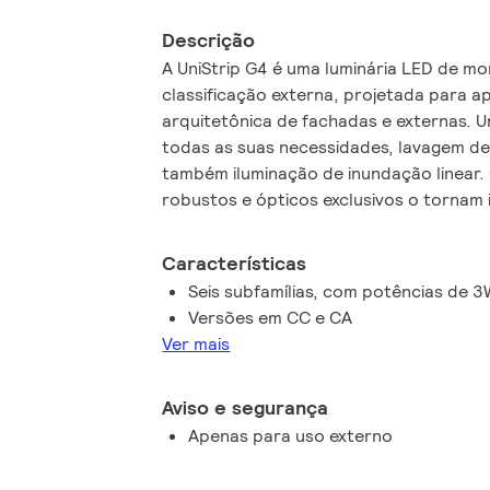
Descrição
A UniStrip G4 é uma luminária LED de m
classificação externa, projetada para a
arquitetônica de fachadas e externas. U
todas as suas necessidades, lavagem de
também iluminação de inundação linear.
robustos e ópticos exclusivos o tornam 
de edifícios, pontes, viadutos e qualque
solução de iluminação linear. Disponíve
Características
monocromáticas, RGB, RGBW e branco a
Seis subfamílias, com potências de 
controle DMX disponível com até 8 pixel
Versões em CC e CA
arquitetos e designers a liberdade de 
Ver mais
conceitos e projetos sem limitações.
Aviso e segurança
Apenas para uso externo