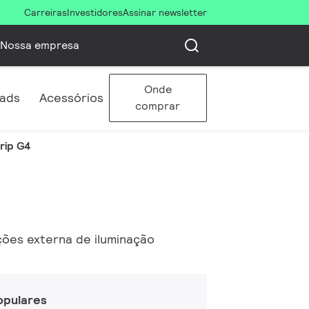
Carreiras
Investidores
Assinar newsletter
Nossa empresa
Onde
ads
Acessórios
comprar
rip G4
ções externa de iluminação
opulares