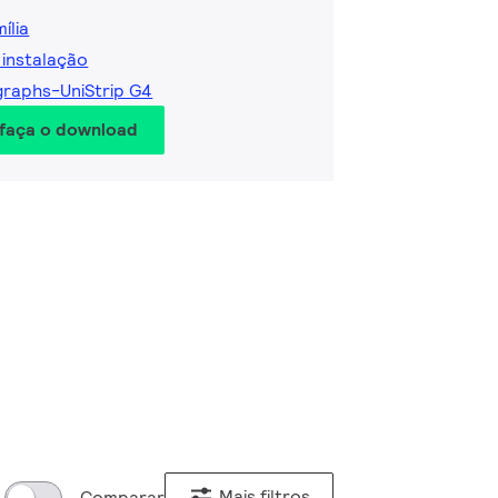
ília
 instalação
graphs-UniStrip G4
 faça o download
Mais filtros
Comparar