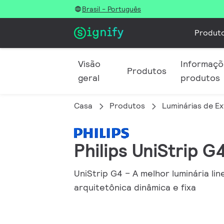
Brasil - Português
Produt
Visão
Informaçõe
Produtos
geral
produtos
Casa
Produtos
Luminárias de Ex
Philips UniStrip G
UniStrip G4 – A melhor luminária l
arquitetônica dinâmica e fixa