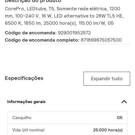
Descrição do produto
CorePro, LEDtube, T5, Somente rede elétrica, 1200
mm, 100-240 V, 16 W, LED alternative to 28W TL5 HE,
6500 K, 1850 lm, 25000 hora(s), 115.00 lm/W, G5
Código de encomenda:
929001952572
Código de encomenda completo:
871869675057500
Especificações
Expandir tudo
Informações gerais
Casquilho
G5
Vida útil nominal
25.000 hora(s)