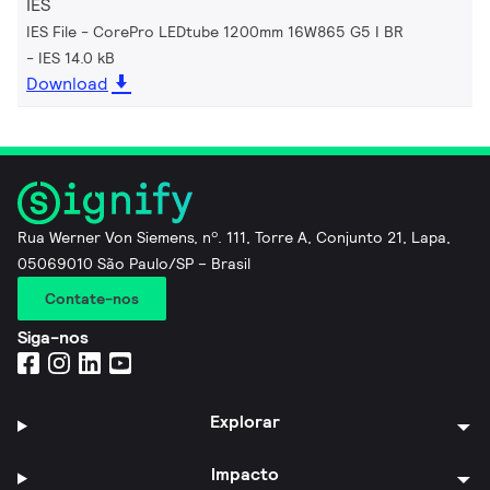
IES
IES File - CorePro LEDtube 1200mm 16W865 G5 I BR
IES 14.0 kB
Download
Rua Werner Von Siemens, nº. 111, Torre A, Conjunto 21, Lapa,
05069010 São Paulo/SP – Brasil
Contate-nos
Siga-nos
Explorar
Impacto