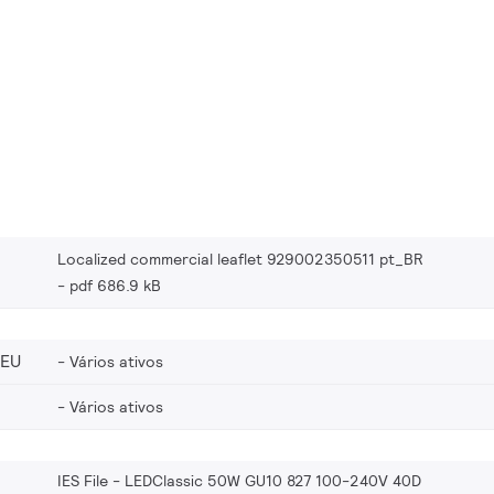
Localized commercial leaflet 929002350511 pt_BR
pdf 686.9 kB
_EU
Vários ativos
Vários ativos
IES File - LEDClassic 50W GU10 827 100-240V 40D