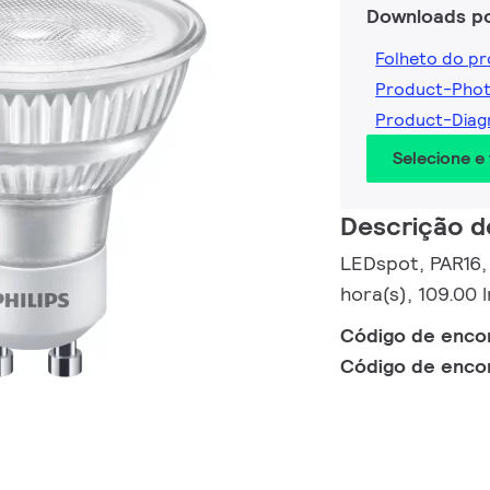
Downloads p
Folheto do p
Product-Pho
Product-Dia
Selecione e
Descrição d
LEDspot, PAR16,
hora(s), 109.00
Código de enc
Código de enc