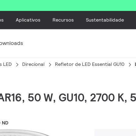
os
Aplicativos
Recursos
Sustentabilidade
ownloads
s LED
Direcional
Refletor de LED Essential GU10
PAR16, 50 W, GU10, 2700 K, 
D ND