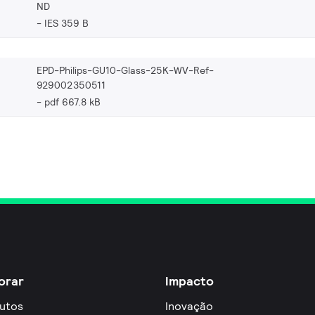
ND
IES 359 B
EPD-Philips-GU10-Glass-25K-WV-Ref-
929002350511
pdf 667.8 kB
orar
Impacto
utos
Inovação