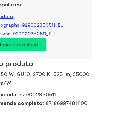
opulares
roduto
tographs-929002350511_EU
grams-929002350511_EU
 faça o download
o produto
 50 W, GU10, 2700 K, 525 lm, 25000
 lm/W
omenda:
929002350511
omenda completo:
871869974811100