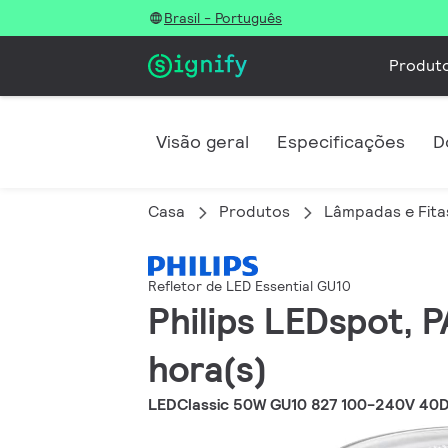
Brasil - Português
Produt
Visão geral
Especificações
D
Casa
Produtos
Lâmpadas e Fita
Refletor de LED Essential GU10
Philips LEDspot, 
hora(s)
LEDClassic 50W GU10 827 100-240V 40