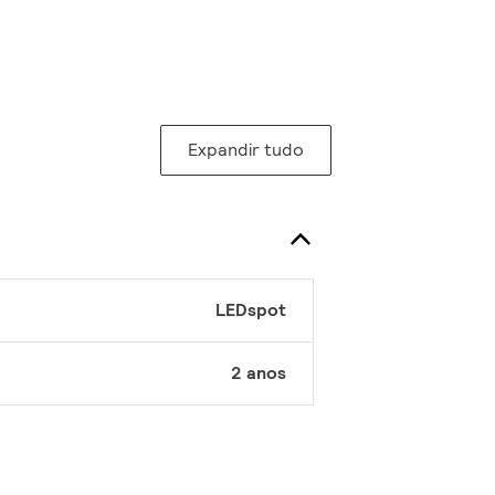
Expandir tudo
LEDspot
2 anos