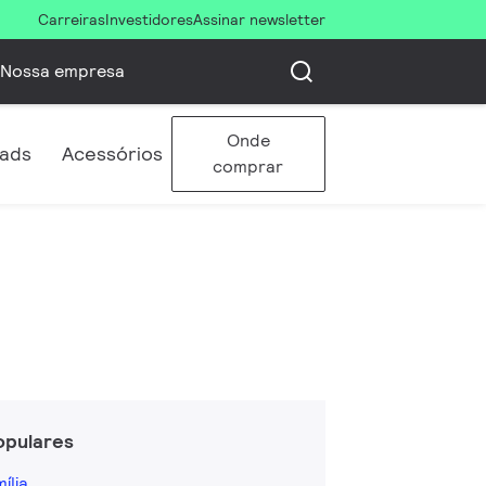
Carreiras
Investidores
Assinar newsletter
Nossa empresa
Onde
ads
Acessórios
comprar
opulares
ília