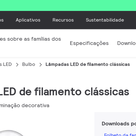
os
Aplicativos
Recursos
Sustentabilidade
s sobre as famílias dos
Especificações
Downlo
s LED
Bulbo
Lâmpadas LED de filamento clássicas
LED de filamento clássicas
uminação decorativa
Downloads p
Folheto da fam