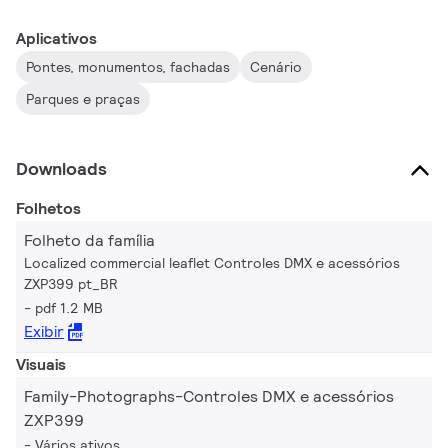
Controlador autônomo: Adequado para aplicações médias
Aplicativos
com até 700 universos DMX. Os acessórios de fiação incluem
Pontes, monumentos, fachadas
Cenário
cabos principais e jumper com conectores IP67 macho e fêmea
e terminações. Dispositivo de endereçamento: Dispositivo
Parques e praças
portátil que pode gravar endereços DMX em uma execução
completa no local em minutos. Amplificador DMX: Repetidor
Downloads
compacto, IP65 e de baixa potência que pode amplificar o sinal
DMX para até 100 metros.
Folhetos
Folheto da família
Localized commercial leaflet Controles DMX e acessórios
ZXP399 pt_BR
pdf 1.2 MB
Exibir
Visuais
Family-Photographs-Controles DMX e acessórios
ZXP399
Vários ativos