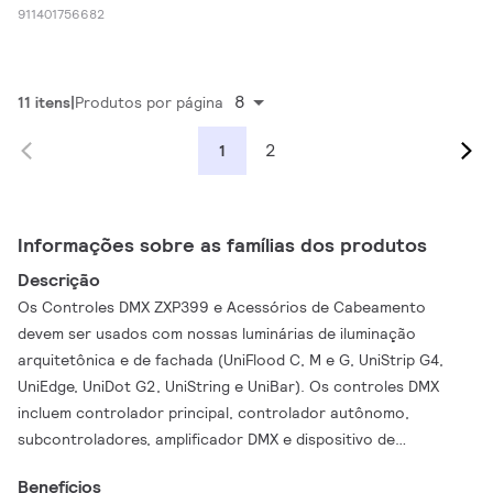
911401756682
8
11 itens
Produtos por página
2
1
Informações sobre as famílias dos produtos
Descrição
Os Controles DMX ZXP399 e Acessórios de Cabeamento
devem ser usados com nossas luminárias de iluminação
arquitetônica e de fachada (UniFlood C, M e G, UniStrip G4,
UniEdge, UniDot G2, UniString e UniBar). Os controles DMX
incluem controlador principal, controlador autônomo,
subcontroladores, amplificador DMX e dispositivo de
endereçamento DMX. Controlador Principal: Computador
Benefícios
industrial que pode controlar até 6000 universos DMX.