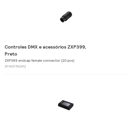
Controles DMX e acessórios ZXP399,
Preto
ZXP399 endcap female connector (20 pcs)
911401742412