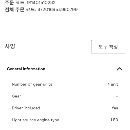
주문 코드:
911401510232
전체 주문 코드:
872016954980799
사양
모두 확장
General Information
Number of gear units
1 unit
Gear
-
Driver included
Yes
Light source engine type
LED