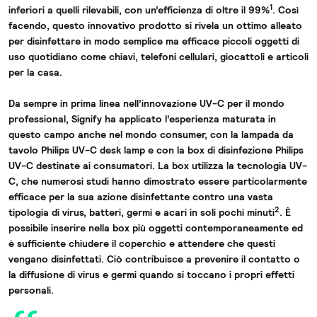
1
inferiori a quelli rilevabili, con un’efficienza di oltre il 99%
. Così
facendo, questo innovativo prodotto si rivela un ottimo alleato
per disinfettare in modo semplice ma efficace piccoli oggetti di
uso quotidiano come chiavi, telefoni cellulari, giocattoli e articoli
per la casa.
Da sempre in prima linea nell’innovazione UV-C per il mondo
professional, Signify ha applicato l’esperienza maturata in
questo campo anche nel mondo consumer, con la lampada da
tavolo
Philips UV-C desk lamp
e con la box di disinfezione Philips
UV-C destinate ai consumatori. La box utilizza la tecnologia UV-
C, che numerosi studi hanno dimostrato essere particolarmente
efficace per la sua azione disinfettante contro una vasta
2
tipologia di virus, batteri, germi e acari in soli pochi minuti
.
È
possibile inserire nella box più oggetti contemporaneamente ed
è sufficiente chiudere il coperchio e attendere che questi
vengano disinfettati
. Ciò contribuisce a prevenire il contatto o
la diffusione di virus e germi quando si toccano i propri effetti
personali.