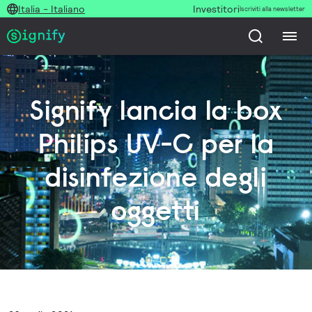
Italia - Italiano
Investitori
Iscriviti alla newsletter
Signify lancia la box
Philips UV-C per la
disinfezione degli
oggetti