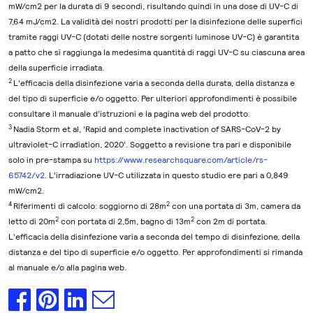
mW/cm2 per la durata di 9 secondi, risultando quindi in una dose di UV-C di
7,64 mJ/cm2. La validità dei nostri prodotti per la disinfezione delle superfici
tramite raggi UV-C (dotati delle nostre sorgenti luminose UV-C) è garantita
a patto che si raggiunga la medesima quantità di raggi UV-C su ciascuna area
della superficie irradiata.
2
L'efficacia della disinfezione varia a seconda della durata, della distanza e
del tipo di superficie e/o oggetto. Per ulteriori approfondimenti è possibile
consultare il manuale d’istruzioni e la pagina web del prodotto.
3
Nadia Storm et al, ‘Rapid and complete inactivation of SARS-CoV-2 by
ultraviolet-C irradiation, 2020’. Soggetto a revisione tra pari e disponibile
solo in pre-stampa su
https://www.researchsquare.com/article/rs-
65742/v2
. L'irradiazione UV-C utilizzata in questo studio ere pari a 0,849
mW/cm2.
4
2
Riferimenti di calcolo: soggiorno di 28m
con una portata di 3m, camera da
2
2
letto di 20m
con portata di 2,5m, bagno di 13m
con 2m di portata.
L'efficacia della disinfezione varia a seconda del tempo di disinfezione, della
distanza e del tipo di superficie e/o oggetto. Per approfondimenti si rimanda
al manuale e/o alla pagina web.