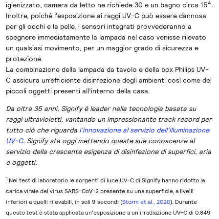
4
igienizzato, camera da letto ne richiede 30 e un bagno circa 15
.
Inoltre, poiché l'esposizione ai raggi UV-C può essere dannosa
per gli occhi e la pelle, i sensori integrati provvederanno a
spegnere immediatamente la lampada nel caso venisse rilevato
un qualsiasi movimento, per un maggior grado di sicurezza e
protezione.
La combinazione della lampada da tavolo e della box Philips UV-
C assicura un’efficiente disinfezione degli ambienti così come dei
piccoli oggetti presenti all’interno della casa.
Da oltre 35 anni, Signify è leader nella tecnologia basata su
raggi ultravioletti, vantando un impressionante track record per
tutto ciò che riguarda
l’innovazione al servizio dell’illuminazione
UV-C
. Signify sta oggi mettendo queste sue conoscenze al
servizio della crescente esigenza di disinfezione di superfici, aria
e oggetti.
1
Nei test di laboratorio le sorgenti di luce UV-C di Signify hanno ridotto la
carica virale del virus SARS-CoV-2 presente su una superficie, a livelli
inferiori a quelli rilevabili, in soli 9 secondi (
Storm et al., 2020
). Durante
questo test è stata applicata un'esposizione a un'irradiazione UV-C di 0,849