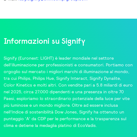
Informazioni su Signify
Signify
(Euronext: LIGHT) è leader mondiale nel settore
dell’illuminazione per professionisti e consumatori. Portiamo con
orgoglio sul mercato i migliori marchi di illuminazione al mondo,
tra cui
Philips
,
Philips Hue
,
Signify Interact
,
Signify Dynalite
,
Color Kinetics
e molti altri. Con vendite pari a 5.8 miliardi di euro
nel 2025, circa 27.000 dipendenti e una presenza in oltre 70
Paesi, esploriamo lo straordinario potenziale della luce per vite
più luminose e un mondo migliore. Oltre ad essere inclusa
nell’
Indice di sostenibilità Dow Jones
, Signify ha ottenuto un
punteggio ‘A’ da
CDP
per le performance e la trasparenza sul
clima e detiene la medaglia platino di
EcoVadis
.