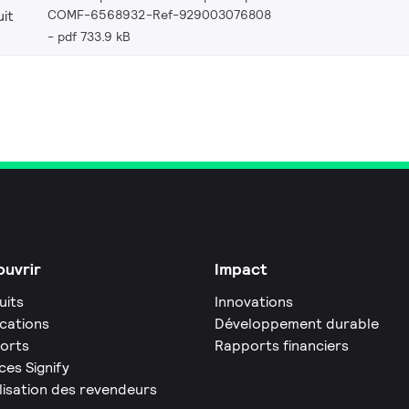
COMF-6568932-Ref-929003076808
it
pdf 733.9 kB
uvrir
Impact
uits
Innovations
ications
Développement durable
orts
Rapports financiers
ces Signify
lisation des revendeurs