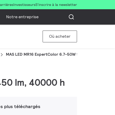
arrières
Investisseurs
S’inscrire à la newsletter
Notre entreprise
Où acheter
MAS LED MR16 ExpertColor 6.7-50W 927 60D
450 lm, 40000 h
s plus téléchargés