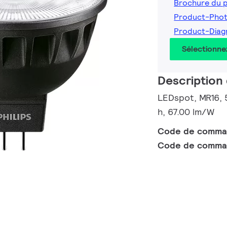
Brochure du 
Product-Pho
Product-Dia
Sélectionne
Description 
LEDspot, MR16, 
h, 67.00 lm/W
Code de comm
Code de comma