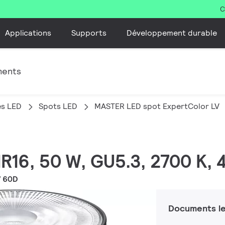
C
Applications
Supports
Développement durable
ments
es LED
Spots LED
MASTER LED spot ExpertColor LV
MR16, 50 W, GU5.3, 2700 K, 
7 60D
Documents le