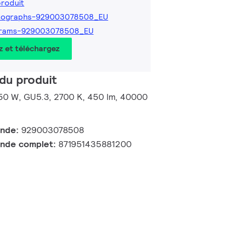
produit
tographs-929003078508_EU
grams-929003078508_EU
z et téléchargez
du produit
50 W, GU5.3, 2700 K, 450 lm, 40000
ande:
929003078508
nde complet:
871951435881200