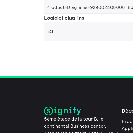
Product-Diagrams-929002408608_E
Logiciel plug-ins
IES
Déco
5ème étage de la tour B, le
Prod
continental Business center,
Appl