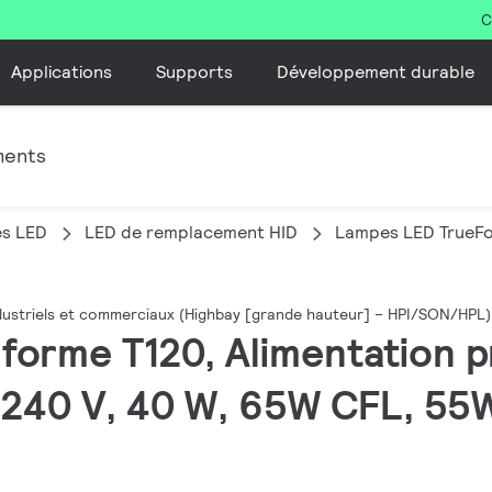
C
Applications
Supports
Développement durable
ments
es LED
LED de remplacement HID
Lampes LED TrueFo
ustriels et commerciaux (Highbay [grande hauteur] – HPI/SON/HPL)
-forme T120, Alimentation p
240 V, 40 W, 65W CFL, 55W 