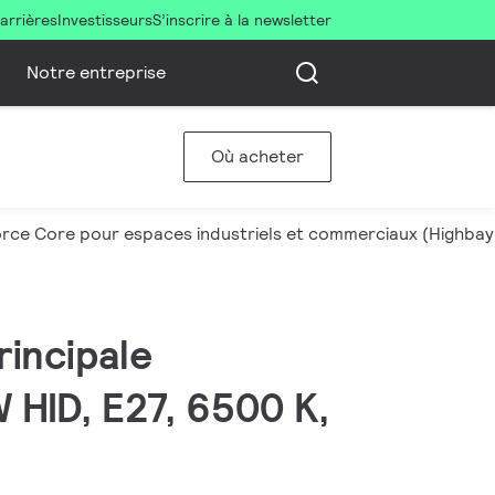
arrières
Investisseurs
S’inscrire à la newsletter
Notre entreprise
Où acheter
rce Core pour espaces industriels et commerciaux (Highba
rincipale
HID, E27, 6500 K,