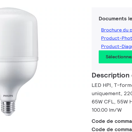
Documents le
Brochure du 
Product-Pho
Product-Dia
Sélectionne
Description 
LED HPI, T-forme
uniquement, 220
65W CFL, 55W HI
100.00 lm/W
Code de comm
Code de comma