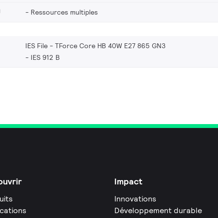
U
Ressources multiples
IES File - TForce Core HB 40W E27 865 GN3
IES 912 B
uvrir
Impact
uits
Innovations
ications
Développement durable