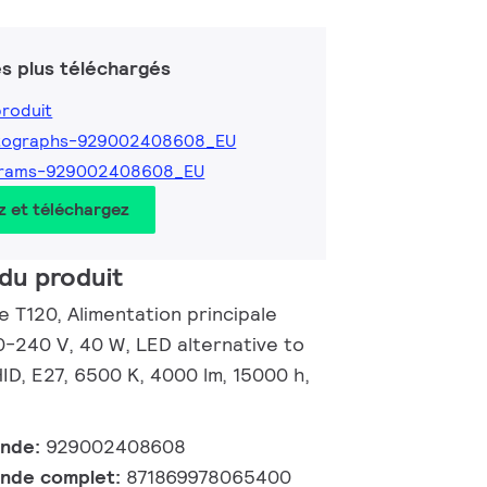
s plus téléchargés
produit
tographs-929002408608_EU
grams-929002408608_EU
z et téléchargez
du produit
 T120, Alimentation principale
-240 V, 40 W, LED alternative to
D, E27, 6500 K, 4000 lm, 15000 h,
ande:
929002408608
nde complet:
871869978065400