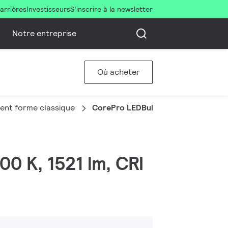
arrières
Investisseurs
S’inscrire à la newsletter
Notre entreprise
Où acheter
ent forme classique
CorePro LEDBulb10.5-100W E27 A6
00 K, 1521 lm, CRI