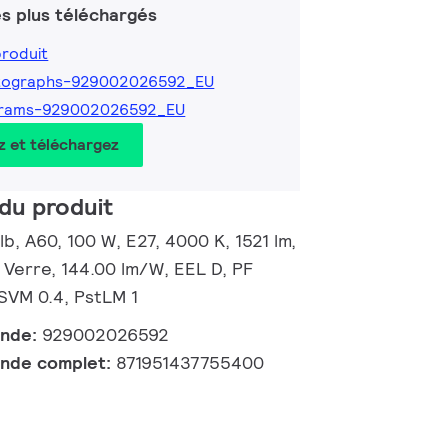
s plus téléchargés
produit
tographs-929002026592_EU
grams-929002026592_EU
z et téléchargez
du produit
, A60, 100 W, E27, 4000 K, 1521 lm,
 Verre, 144.00 lm/W, EEL D, PF
 SVM 0.4, PstLM 1
ande:
929002026592
nde complet:
871951437755400