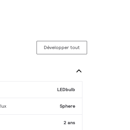
Développer tout
LEDbulb
lux
Sphere
2 ans