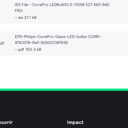
IES File - CorePro LEDBulb10.5-100W E27 A60 840
FRG
ies 21.1 kB
EPD-Philips-CorePro-Glass-LED-bulbs-COMF-
8793379-Ref-929001387692
it
pdf 750.3 kB
uvrir
Impact