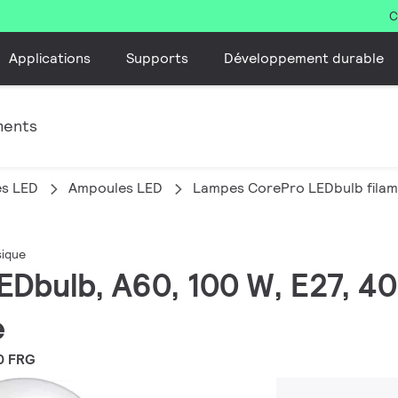
C
Applications
Supports
Développement durable
ments
es LED
Ampoules LED
Lampes CorePro LEDbulb filam
sique
EDbulb, A60, 100 W, E27, 40
e
0 FRG