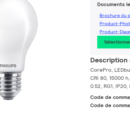
Documents le
Brochure du 
Product-Pho
Product-Dia
Sélectionne
Description 
CorePro, LEDbulb
CRI 80, 15000 h,
0.52, RG1, IP20,
Code de comm
Code de comma