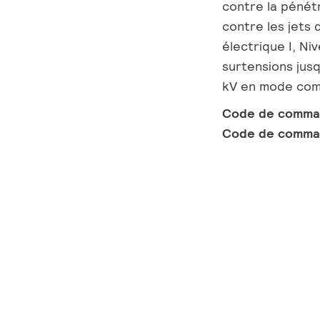
contre la pénét
contre les jets d
électrique I, Ni
surtensions jusq
kV en mode com
Code de comm
Code de comma