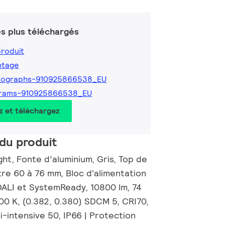
s plus téléchargés
produit
ntage
tographs-910925866538_EU
grams-910925866538_EU
z et téléchargez
du produit
ght, Fonte d’aluminium, Gris, Top de
re 60 à 76 mm, Bloc d'alimentation
DALI et SystemReady, 10800 lm, 74
00 K, (0.382, 0.380) SDCM 5, CRI70,
i-intensive 50, IP66 | Protection