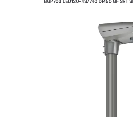
BGP703 LED120-4S/740 DM50 GF SRT S