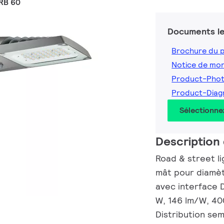
RB 60
Documents le
Brochure du 
Notice de mo
Product-Pho
Product-Dia
Sélectionne
Description 
Road & street li
mât pour diamèt
avec interface 
W, 146 lm/W, 40
Distribution sem