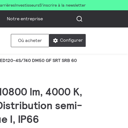
arrières
Investisseurs
S’inscrire à la newsletter
Notre entreprise
Configurer
Où acheter
ED120-4S/740 DM50 GF SRT SRB 60
 10800 lm, 4000 K,
istribution semi-
e I, IP66