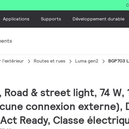
C
Applications
Supports
Développement durable
ments
 l'extérieur
Routes et rues
Luma gen2
BGP703 L
 Road & street light, 74 W,
ucune connexion externe), D
rAct Ready, Classe électriqu