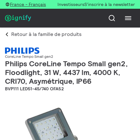
France - Français
Investisseurs
S’inscrire à la newsletter
Retour à la famille de produits
CoreLine Tempo Small gen2
Philips CoreLine Tempo Small gen2,
Floodlight, 31 W, 4437 lm, 4000 K,
CRI70, Asymétrique, IP66
BVP111 LED51-4S/740 OFA52