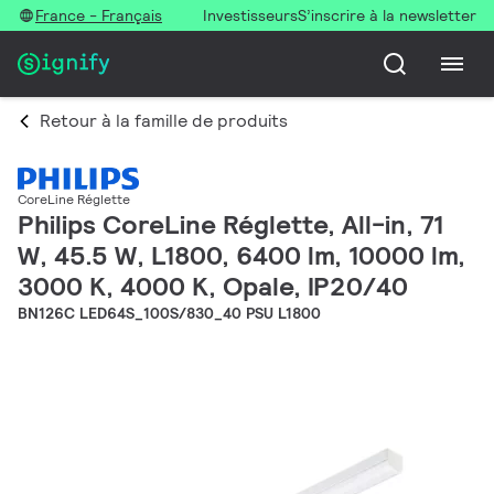
France - Français
Investisseurs
S’inscrire à la newsletter
Retour à la famille de produits
CoreLine Réglette
Philips CoreLine Réglette, All-in, 71
W, 45.5 W, L1800, 6400 lm, 10000 lm,
3000 K, 4000 K, Opale, IP20/40
BN126C LED64S_100S/830_40 PSU L1800