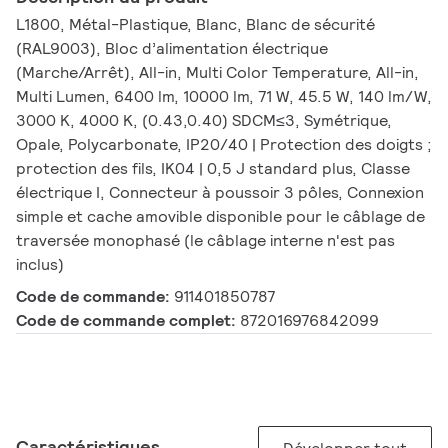
L1800, Métal-Plastique, Blanc, Blanc de sécurité
(RAL9003), Bloc d’alimentation électrique
(Marche/Arrêt), All-in, Multi Color Temperature, All-in,
Multi Lumen, 6400 lm, 10000 lm, 71 W, 45.5 W, 140 lm/W,
3000 K, 4000 K, (0.43,0.40) SDCM≤3, Symétrique,
Opale, Polycarbonate, IP20/40 | Protection des doigts ;
protection des fils, IK04 | 0,5 J standard plus, Classe
électrique I, Connecteur à poussoir 3 pôles, Connexion
simple et cache amovible disponible pour le câblage de
traversée monophasé (le câblage interne n'est pas
inclus)
Code de commande:
911401850787
Code de commande complet:
872016976842099
Caractéristiques