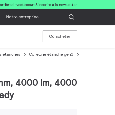
arrières
Investisseurs
S’inscrire à la newsletter
Notre entreprise
Où acheter
s étanches
CoreLine étanche gen3
WT120C G3 40S/
 mm, 4000 lm, 4000
eady