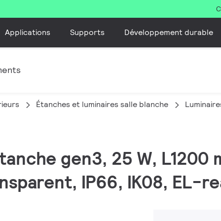
C
Applications
Supports
Développement durable
ments
rieurs
Étanches et luminaires salle blanche
Luminaire
étanche gen3, 25 W, L1200
ansparent, IP66, IK08, EL-r