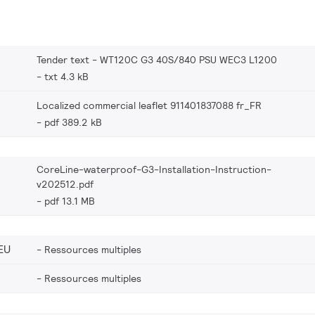
Tender text - WT120C G3 40S/840 PSU WEC3 L1200
txt 4.3 kB
Localized commercial leaflet 911401837088 fr_FR
pdf 389.2 kB
CoreLine-waterproof-G3-Installation-Instruction-
v202512.pdf
pdf 13.1 MB
EU
Ressources multiples
Ressources multiples