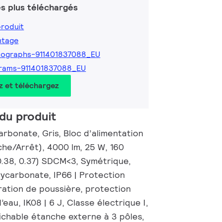
s plus téléchargés
produit
ntage
tographs-911401837088_EU
rams-911401837088_EU
z et téléchargez
du produit
rbonate, Gris, Bloc d’alimentation
che/Arrêt), 4000 lm, 25 W, 160
0.38, 0.37) SDCM<3, Symétrique,
lycarbonate, IP66 | Protection
ration de poussière, protection
’eau, IK08 | 6 J, Classe électrique I,
chable étanche externe à 3 pôles,