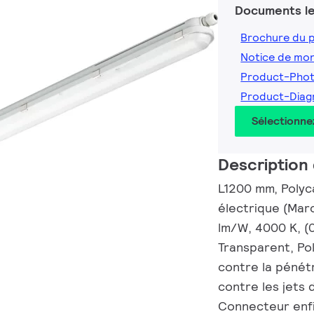
Documents le
Brochure du 
Notice de mo
Product-Pho
Product-Diag
Sélectionne
Description 
L1200 mm, Polyca
électrique (Mar
lm/W, 4000 K, (
Transparent, Po
contre la pénét
contre les jets d
Connecteur enfi