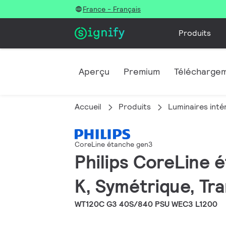
France - Français
Produits
Aperçu
Premium
Télécharge
Accueil
Produits
Luminaires inté
CoreLine étanche gen3
Philips CoreLine 
K, Symétrique, Tr
WT120C G3 40S/840 PSU WEC3 L1200