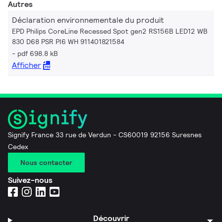
Autres
Déclaration environnementale du produit
EPD Philips CoreLine Recessed Spot gen2 RS156B LED12 WB
830 D68 PSR PI6 WH 911401821584
pdf 698.8 kB
Afficher
Signify France 33 rue de Verdun - CS60019 92156 Suresnes
Cedex
Nous contacter
Suivez-nous
Découvrir