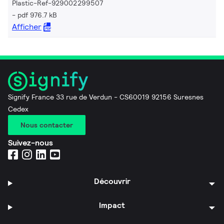
Plastic-Ref-929002299507
pdf 976.7 kB
Afficher
Signify France 33 rue de Verdun - CS60019 92156 Suresnes
Cedex
Nous contacter
Suivez-nous
Découvrir
Impact