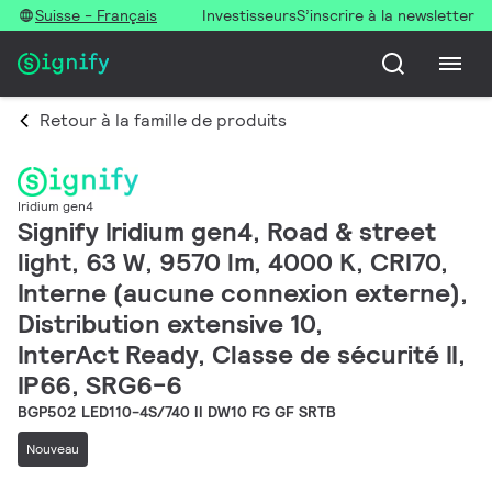
Suisse - Français
Investisseurs
S’inscrire à la newsletter
Retour à la famille de produits
Iridium gen4
Signify Iridium gen4, Road & street
light, 63 W, 9570 lm, 4000 K, CRI70,
Interne (aucune connexion externe),
Distribution extensive 10,
InterAct Ready, Classe de sécurité II,
IP66, SRG6-6
BGP502 LED110-4S/740 II DW10 FG GF SRTB
Nouveau