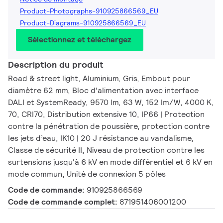
Product-Photographs-910925866569_EU
Product-Diagrams-910925866569_EU
Sélectionnez et téléchargez
Description du produit
Road & street light, Aluminium, Gris, Embout pour
diamètre 62 mm, Bloc d'alimentation avec interface
DALI et SystemReady, 9570 lm, 63 W, 152 lm/W, 4000 K,
70, CRI70, Distribution extensive 10, IP66 | Protection
contre la pénétration de poussière, protection contre
les jets d’eau, IK10 | 20 J résistance au vandalisme,
Classe de sécurité II, Niveau de protection contre les
surtensions jusqu'à 6 kV en mode différentiel et 6 kV en
mode commun, Unité de connexion 5 pôles
Code de commande:
910925866569
Code de commande complet:
871951406001200