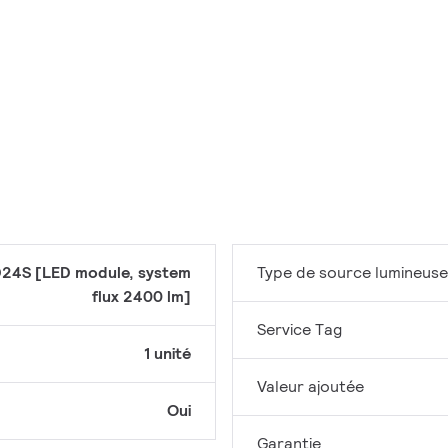
24S [LED module, system
Type de source lumineuse
flux 2400 lm]
Service Tag
1 unité
Valeur ajoutée
Oui
Garantie