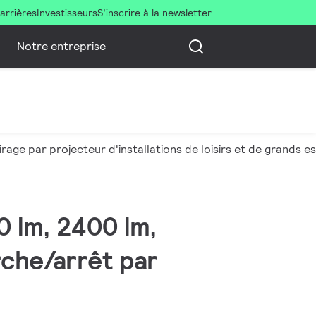
arrières
Investisseurs
S’inscrire à la newsletter
Notre entreprise
irage par projecteur d'installations de loisirs et de grands 
0 lm, 2400 lm,
che/arrêt par