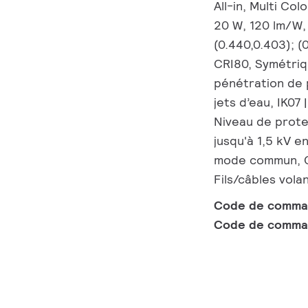
All-in, Multi Co
20 W, 120 lm/W,
(0.440,0.403); (
CRI80, Symétriq
pénétration de 
jets d’eau, IK07 
Niveau de prote
jusqu'à 1,5 kV e
mode commun, Câ
Fils/câbles vola
Code de comm
Code de comma