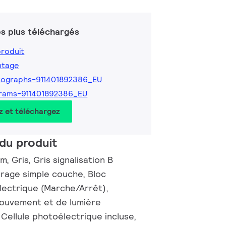
s plus téléchargés
produit
ntage
tographs-911401892386_EU
rams-911401892386_EU
z et téléchargez
du produit
, Gris, Gris signalisation B
rage simple couche, Bloc
électrique (Marche/Arrêt),
ouvement et de lumière
Cellule photoélectrique incluse,