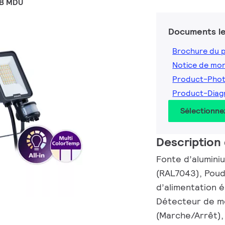
WB MDU
Documents le
Brochure du 
Notice de mo
Product-Pho
Product-Diag
Sélectionne
Description 
Fonte d’aluminium
(RAL7043), Poud
d’alimentation 
Détecteur de m
(Marche/Arrêt), 