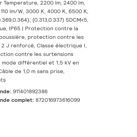
lor Temperature, 2200 lm, 2400 lm,
 110 lm/W, 3000 K, 4000 K, 6500 K,
0.369,0.364); (0.313,0.337) SDCM<5,
ue, IP65 | Protection contre la
poussière, protection contre les
| 2 J renforcé, Classe électrique I,
ction contre les surtensions
n mode différentiel et 1,5 kV en
ble de 1,0 m sans prise,
nts
ande:
911401892386
nde complet:
872016973616099