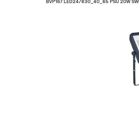
BVP167 LED24/830_40_65 PSU 20W S