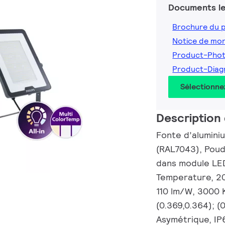
Documents le
Brochure du 
Notice de mo
Product-Pho
Product-Dia
Sélectionne
Description 
Fonte d’aluminium
(RAL7043), Poud
dans module LED 
Temperature, 20
110 lm/W, 3000 K
(0.369,0.364); (
Asymétrique, IP