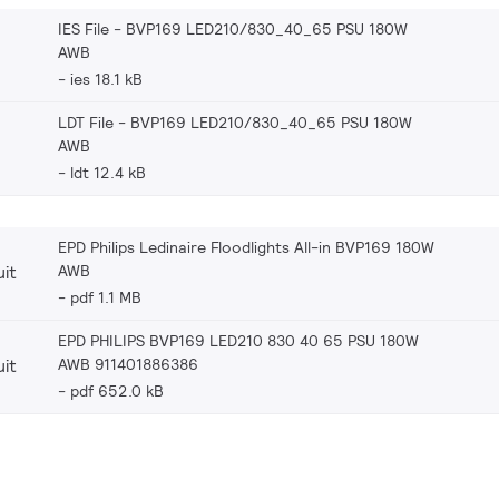
IES File - BVP169 LED210/830_40_65 PSU 180W
AWB
ies 18.1 kB
LDT File - BVP169 LED210/830_40_65 PSU 180W
AWB
ldt 12.4 kB
EPD Philips Ledinaire Floodlights All-in BVP169 180W
AWB
it
pdf 1.1 MB
EPD PHILIPS BVP169 LED210 830 40 65 PSU 180W
AWB 911401886386
it
pdf 652.0 kB