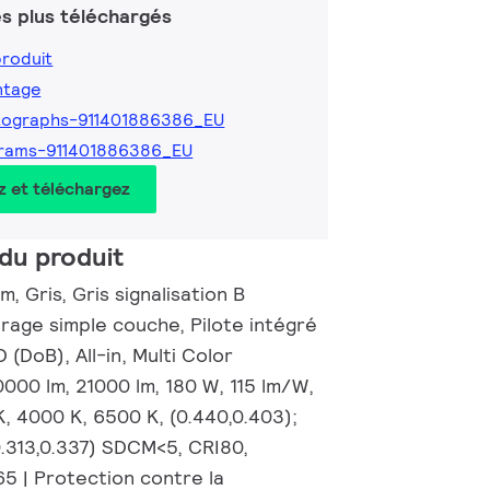
s plus téléchargés
produit
ntage
tographs-911401886386_EU
grams-911401886386_EU
z et téléchargez
du produit
, Gris, Gris signalisation B
rage simple couche, Pilote intégré
(DoB), All-in, Multi Color
000 lm, 21000 lm, 180 W, 115 lm/W,
, 4000 K, 6500 K, (0.440,0.403);
0.313,0.337) SDCM<5, CRI80,
65 | Protection contre la