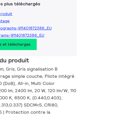
s plus téléchargés
produit
ntage
tographs-911401872386_EU
rams-911401872386_EU
z et téléchargez
du produit
, Gris, Gris signalisation B
rage simple couche, Pilote intégré
(DoB), All-in, Multi Color
00 lm, 2400 lm, 20 W, 120 lm/W, 110
000 K, 6500 K, (0.440,0.403);
0.313,0.337) SDCM<5, CRI80,
 | Protection contre la