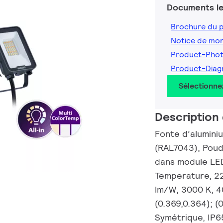
Documents le
Brochure du 
Notice de mo
Product-Pho
Product-Diag
Sélectionne
Description 
Fonte d’aluminium
(RAL7043), Poud
dans module LED 
Temperature, 22
lm/W, 3000 K, 4
(0.369,0.364); (
Symétrique, IP65