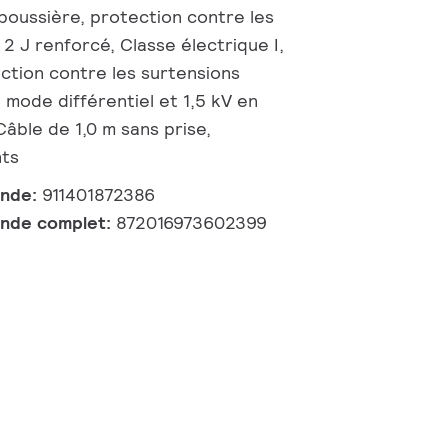
poussière, protection contre les
| 2 J renforcé, Classe électrique I,
ction contre les surtensions
n mode différentiel et 1,5 kV en
ble de 1,0 m sans prise,
nts
ande:
911401872386
nde complet:
872016973602399