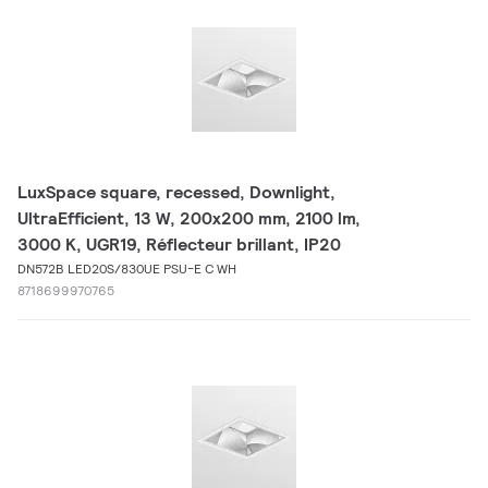
LuxSpace square, recessed, Downlight,
UltraEfficient, 13 W, 200x200 mm, 2100 lm,
3000 K, UGR19, Réflecteur brillant, IP20
DN572B LED20S/830UE PSU-E C WH
8718699970765