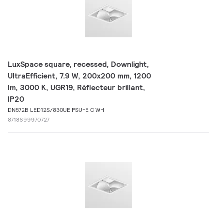
LuxSpace square, recessed, Downlight,
UltraEfficient, 7.9 W, 200x200 mm, 1200
lm, 3000 K, UGR19, Réflecteur brillant,
IP20
DN572B LED12S/830UE PSU-E C WH
8718699970727