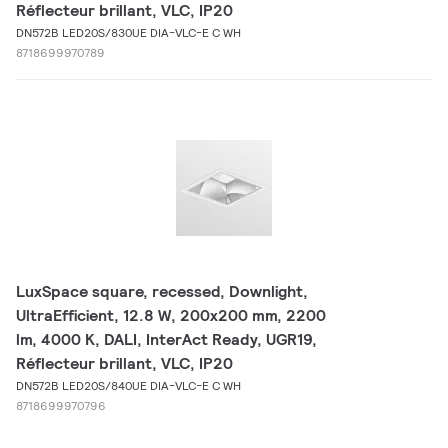
Réflecteur brillant, VLC, IP20
DN572B LED20S/830UE DIA-VLC-E C WH
8718699970789
LuxSpace square, recessed, Downlight,
UltraEfficient, 12.8 W, 200x200 mm, 2200
lm, 4000 K, DALI, InterAct Ready, UGR19,
Réflecteur brillant, VLC, IP20
DN572B LED20S/840UE DIA-VLC-E C WH
8718699970796