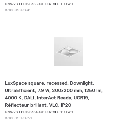
DN572B LED12S/830UE DIA-VLC-E C WH
8718699970741
LuxSpace square, recessed, Downlight,
UltraEfficient, 7.9 W, 200x200 mm, 1250 lm,
4000 K, DALI, InterAct Ready, UGR19,
Réflecteur brillant, VLC, IP20
DN572B LED12S/840UE DIA-VLC-E C WH
8718699970758