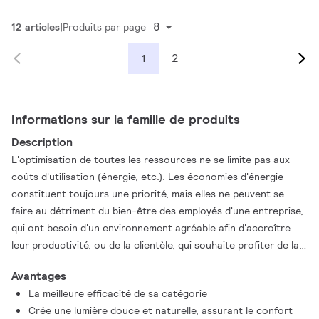
8
12 articles
Produits par page
2
1
Informations sur la famille de produits
Description
L'optimisation de toutes les ressources ne se limite pas aux
coûts d'utilisation (énergie, etc.). Les économies d'énergie
constituent toujours une priorité, mais elles ne peuvent se
faire au détriment du bien-être des employés d'une entreprise,
qui ont besoin d'un environnement agréable afin d'accroître
leur productivité, ou de la clientèle, qui souhaite profiter de la
meilleure expérience d'achat. LuxSpace offre une combinaison
Avantages
idéale entre efficacité, confort lumineux et design, sans
La meilleure efficacité de sa catégorie
transiger sur les performances d’éclairage (rendu et uniformité
Crée une lumière douce et naturelle, assurant le confort
des couleurs). Il offre une vaste gamme d'options permettant