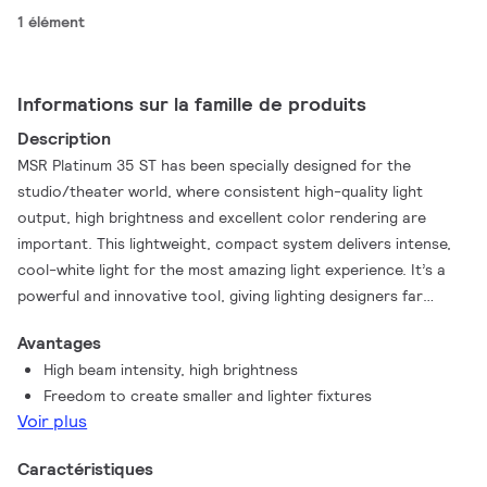
1 élément
Informations sur la famille de produits
Description
MSR Platinum 35 ST has been specially designed for the
studio/theater world, where consistent high-quality light
output, high brightness and excellent color rendering are
important. This lightweight, compact system delivers intense,
cool-white light for the most amazing light experience. It’s a
powerful and innovative tool, giving lighting designers far
greater freedom and delivering the same good light quality as
Avantages
other MSR lamps. The exceptionally short arc generates
High beam intensity, high brightness
sparkling, bright light, and the lamp’s ultra-compact design
Freedom to create smaller and lighter fixtures
makes it suitable for smaller lighting fixtures. The MSR Platinum
Voir plus
35 ST lamp has a balanced spectrum with extra red content
for enhanced color rendering.
Caractéristiques