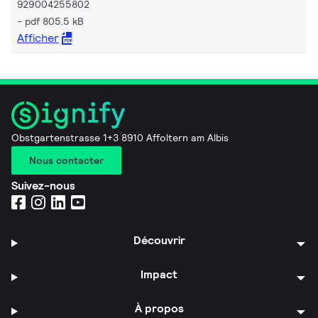
929004255802
pdf 805.5 kB
Afficher
Obstgartenstrasse 1+3 8910 Affoltern am Albis
Nous contacter
Suivez-nous
Découvrir
Impact
À propos