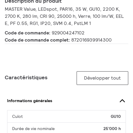
Description du produit
MASTER Value, LEDspot, PAR16, 35 W, GU10, 2200 K,
2700 K, 280 lm, CRI 90, 25000 h, Verre, 100 lm/W, EEL
E, PF 0.55, RG1, IP20, SVM 0.4, PstLM 1
Code de commande:
929004247102
Code de commande complet:
872016939914300
Caractéristiques
Développer tout
Informations générales
Culot
GU10
Durée de vie nominale
25'000 h