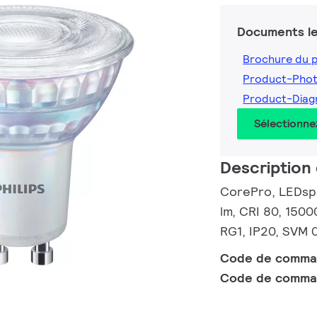
Documents le
Brochure du 
Product-Pho
Product-Dia
Sélectionne
Description 
CorePro, LEDspo
lm, CRI 80, 1500
RG1, IP20, SVM 0
Code de comm
Code de comma