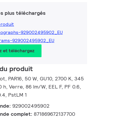
s plus téléchargés
produit
tographs-929002495902_EU
grams-929002495902_EU
z et téléchargez
du produit
t, PAR16, 50 W, GU10, 2700 K, 345
0 h, Verre, 86 lm/W, EEL F, PF 0.6,
.4, PstLM 1
ande:
929002495902
nde complet:
871869672137700