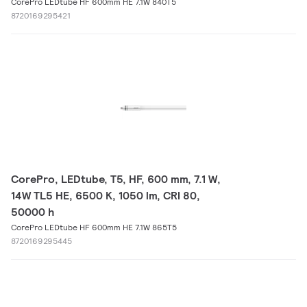
CorePro LEDtube HF 600mm HE 7.1W 840T5
8720169295421
CorePro, LEDtube, T5, HF, 600 mm, 7.1 W,
14W TL5 HE, 6500 K, 1050 lm, CRI 80,
50000 h
CorePro LEDtube HF 600mm HE 7.1W 865T5
8720169295445