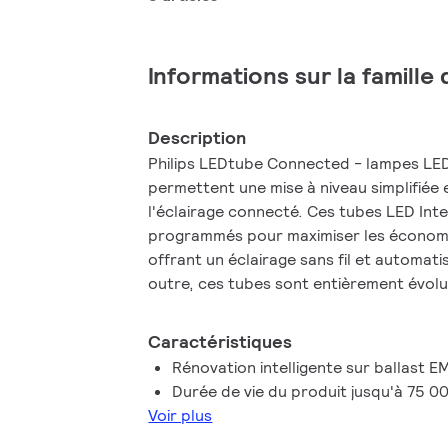
Informations sur la famille
Description
Philips LEDtube Connected - lampes LED T
permettent une mise à niveau simplifiée
l'éclairage connecté. Ces tubes LED Int
programmés pour maximiser les économie
offrant un éclairage sans fil et automat
outre, ces tubes sont entièrement évolut
bénéficier d’autres avantages (téléco
de gestion, par exemple), il vous suffit
Caractéristiques
actuelles et d’ajouter une passerelle po
Rénovation intelligente sur ballast E
avantages d’un système basé sur le cloud.
Durée de vie du produit jusqu'à 75 0
moyen pour faire passer vos solutions d
Voir plus
supérieur.