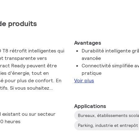
 de produits
Avantages
8 rétrofit intelligentes qui
Durabilité intelligente 
 et transparente vers
avancée
eract Ready peuvent être
Connectivité simplifiée a
s d'énergie, tout en
pratique
isé pour plus de confort. En
Voir plus
ifs. Si vous souhaitez
mmande ou tableau de bord
 de conserver vos lampes
Applications
ur accéder à tous les
M existant ou sur secteur
Bureaux, établissements scol
 Il n'y a pas de meilleur
00 heures
'éclairage au niveau
Parking, industrie et entrepôt