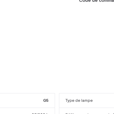
Code de comma
G5
Type de lampe