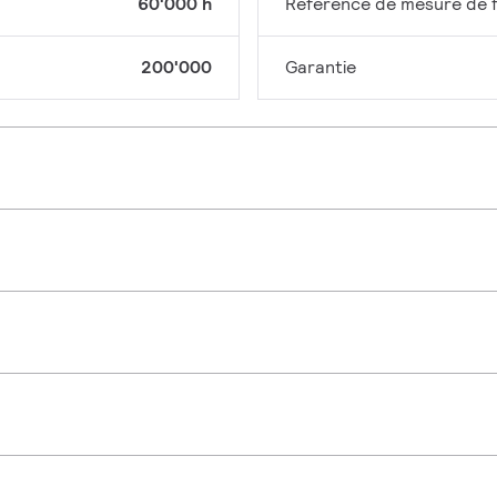
60'000 h
Référence de mesure de f
200'000
Garantie