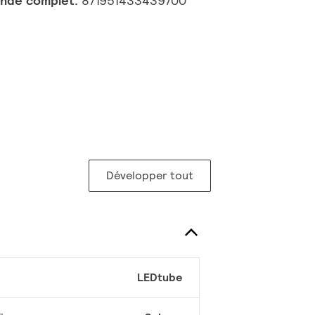
nde complet:
871951433439700
Développer tout
LEDtube