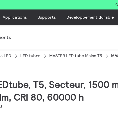
C
Applications
Supports
Développement durable
ments
es LED
LED tubes
MASTER LED tube Mains T5
MA
EDtube, T5, Secteur, 1500
lm, CRI 80, 60000 h
U