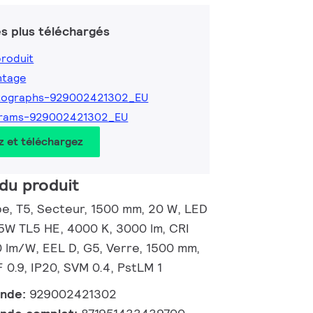
s plus téléchargés
produit
ntage
tographs-929002421302_EU
grams-929002421302_EU
z et téléchargez
du produit
, T5, Secteur, 1500 mm, 20 W, LED
35W TL5 HE, 4000 K, 3000 lm, CRI
0 lm/W, EEL D, G5, Verre, 1500 mm,
 0.9, IP20, SVM 0.4, PstLM 1
ande:
929002421302