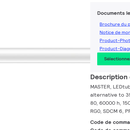
Documents le
Brochure du 
Notice de mo
Product-Pho
Product-Dia
Sélectionne
Description 
MASTER, LEDtube
alternative to 
80, 60000 h, 15
RG0, SDCM 6, PF
Code de comm