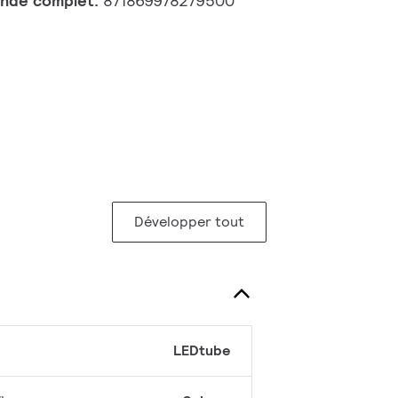
nde complet:
871869978279500
Développer tout
LEDtube