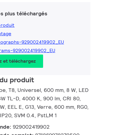
s plus téléchargés
produit
ntage
tographs-929002419902_EU
grams-929002419902_EU
z et téléchargez
du produit
e, T8, Universel, 600 mm, 8 W, LED
8W TL-D, 4000 K, 900 lm, CRI 80,
/W, EEL E, G13, Verre, 600 mm, RG0,
 IP20, SVM 0.4, PstLM 1
ande:
929002419902