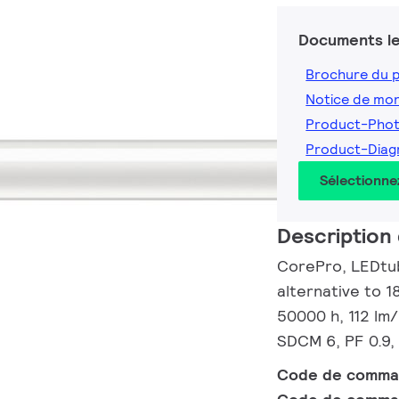
Documents le
Brochure du 
Notice de mo
Product-Pho
Product-Dia
Sélectionne
Description 
CorePro, LEDtub
alternative to 1
50000 h, 112 lm
SDCM 6, PF 0.9,
Code de comm