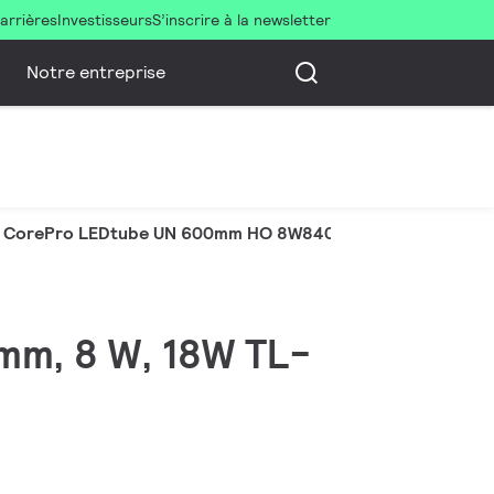
arrières
Investisseurs
S’inscrire à la newsletter
Notre entreprise
CorePro LEDtube UN 600mm HO 8W840 T8
 mm, 8 W, 18W TL-