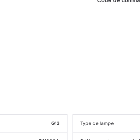
Code de comma
G13
Type de lampe