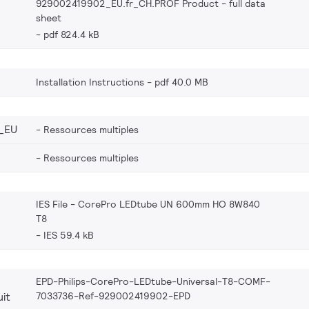
929002419902_EU.fr_CH.PROF Product - full data
sheet
pdf 824.4 kB
Installation Instructions
pdf 40.0 MB
_EU
Ressources multiples
Ressources multiples
IES File - CorePro LEDtube UN 600mm HO 8W840
T8
IES 59.4 kB
EPD-Philips-CorePro-LEDtube-Universal-T8-COMF-
7033736-Ref-929002419902-EPD
it