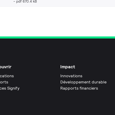
pdf 670.4 kB
uvrir
Impact
ications
Innovations
orts
Développement durable
ces Signify
Rapports financiers