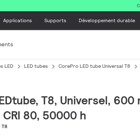
C
Applications
Supports
Développement durable
ments
es LED
LED tubes
CorePro LED tube Universal T8
LEDtube, T8, Universel, 600
, CRI 80, 50000 h
 T8