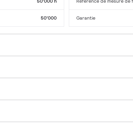
50'000 h
Référence de mesure de f
50'000
Garantie