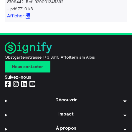
8799442-Ref-929001345392
pdf 771.0 kB
Afficher
Obstgartenstrasse 1+3 8910 Affoltern am Albis
Nous contacter
Suivez-nous
Découvrir
Impact
À propos