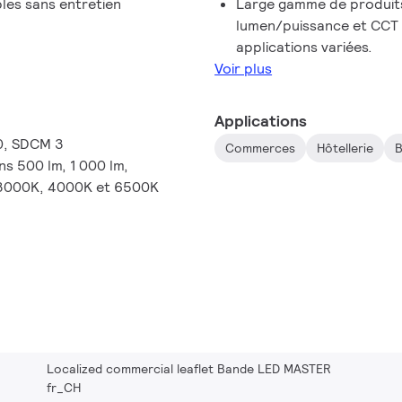
bles sans entretien
Large gamme de produits
lumen/puissance et CCT 
applications variées.
Voir plus
Applications
90, SDCM 3
Commerces
Hôtellerie
B
s 500 lm, 1 000 lm,
, 3000K, 4000K et 6500K
Localized commercial leaflet Bande LED MASTER
fr_CH