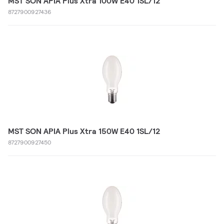
MST SON APIA Plus Xtra 100W E40 1SL/12
8727900927436
MST SON APIA Plus Xtra 150W E40 1SL/12
8727900927450