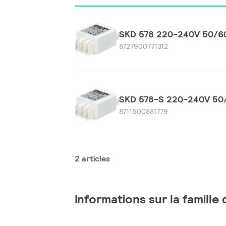
SKD 578 220-240V 50/6
8727900771312
SKD 578-S 220-240V 50
8711500881779
2 articles
Informations sur la famille