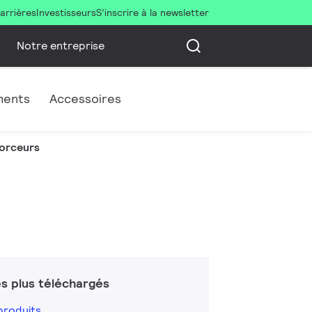
arrières
Investisseurs
S’inscrire à la newsletter
Notre entreprise
ments
Accessoires
orceurs
s plus téléchargés
produits