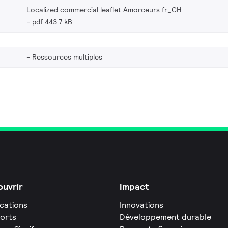
Localized commercial leaflet Amorceurs fr_CH
pdf 443.7 kB
Ressources multiples
uvrir
Impact
ications
Innovations
orts
Développement durable