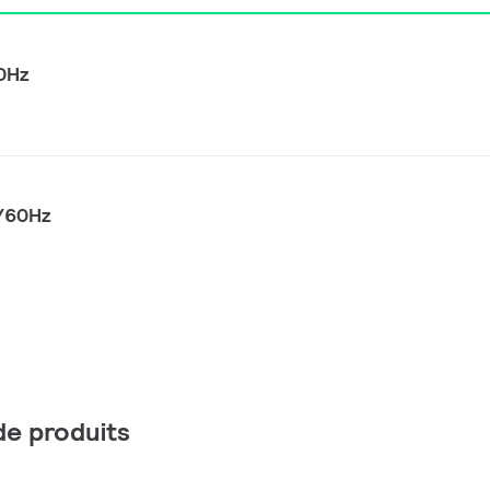
0Hz
/60Hz
 de produits