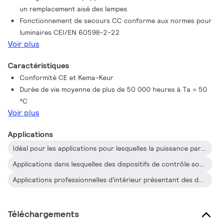
un remplacement aisé des lampes
plafonniers et des luminaires encastrés, couramment utilisés
Fonctionnement de secours CC conforme aux normes pour
dans les bureaux, les commerces, l'industrie, l'hôtellerie et la
luminaires CEI/EN 60598-2-22
restauration ainsi que dans d'autres applications caractérisées
Voir plus
par l'installation de dispositifs de commande avec une activité
de commutation allumage/extinction occasionnelle.
Caractéristiques
Conformité CE et Kema-Keur
Durée de vie moyenne de plus de 50 000 heures à Ta = 50
°C
Voir plus
Applications
Idéal pour les applications pour lesquelles la puissance par mètre carré ou les frais de fonctionnement doivent être réduits
Applications dans lesquelles des dispositifs de contrôle sont installés avec activité de commutation allumage/extinction occasionnelle (par ex. dans des endroits où la commutation du secteur est commandée par des détecteurs de mouvement ou de lumière)
Applications professionnelles d'intérieur présentant des durées de fonctionnement importantes telles que les immeubles de bureaux, les centres d'appels, les classes, les hôtels, les grands magasins, les commerces, les supermarchés, les magasins de proximité et les locaux industriels (ex. : couloirs et systèmes de réglettes à faible hauteur) ainsi que les parkings urbains
Téléchargements