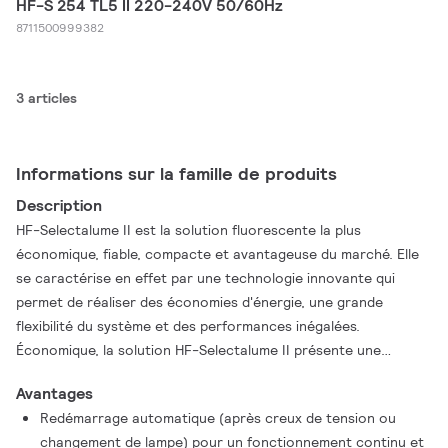
HF-S 254 TL5 II 220-240V 50/60Hz
8711500999382
3 articles
Informations sur la famille de produits
Description
HF-Selectalume II est la solution fluorescente la plus
économique, fiable, compacte et avantageuse du marché. Elle
se caractérise en effet par une technologie innovante qui
permet de réaliser des économies d'énergie, une grande
flexibilité du système et des performances inégalées.
Économique, la solution HF-Selectalume II présente une
conception robuste conforme à toutes les normes
Avantages
internationales de sécurité et de performance applicables. La
Redémarrage automatique (après creux de tension ou
solution HF-Selectalume II est destinée à être utilisée avec des
changement de lampe) pour un fonctionnement continu et
dispositifs d'éclairage intérieur tels que des spots, des