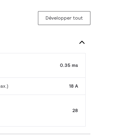
Développer tout
0.35 ms
ax.)
18 A
28