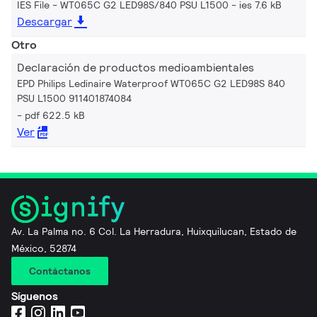
IES File - WT065C G2 LED98S/840 PSU L1500
ies 7.6 kB
Descargar
Otro
Declaración de productos medioambientales
EPD Philips Ledinaire Waterproof WT065C G2 LED98S 840
PSU L1500 911401874084
pdf 622.5 kB
Ver
Av. La Palma no. 6 Col. La Herradura, Huixquilucan, Estado de
México, 52874
Contáctanos
Síguenos