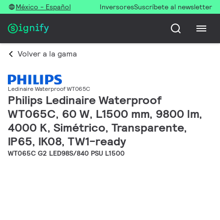
México - Español
Inversores
Suscríbete al newsletter
Volver a la gama
Ledinaire Waterproof WT065C
Philips Ledinaire Waterproof
WT065C, 60 W, L1500 mm, 9800 lm,
4000 K, Simétrico, Transparente,
IP65, IK08, TW1-ready
WT065C G2 LED98S/840 PSU L1500