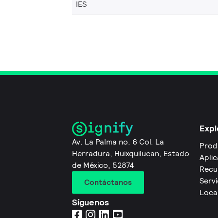
IES
Expl
Av. La Palma no. 6 Col. La
Prod
Herradura, Huixquilucan, Estado
Apli
de México, 52874
Recu
Servi
Contáctanos
Local
Síguenos