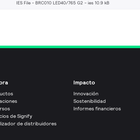
IES File - BRC010 LED40/765 G2
ies 10.9 kB
ora
Impacto
uctos
Innovación
caciones
Sostenibilidad
rsos
Informes financieros
cios de Signify
izador de distribuidores