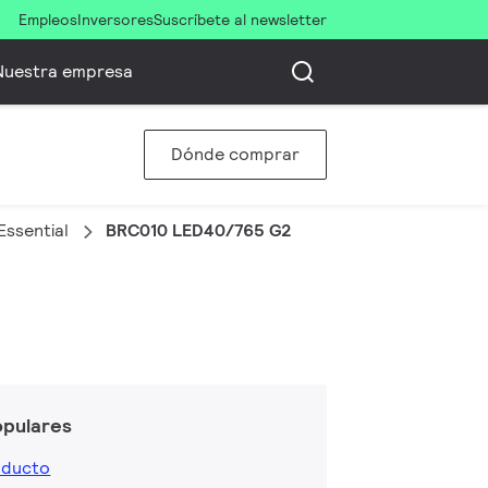
Empleos
Inversores
Suscríbete al newsletter
Nuestra empresa
Dónde comprar
Essential
BRC010 LED40/765 G2
opulares
oducto