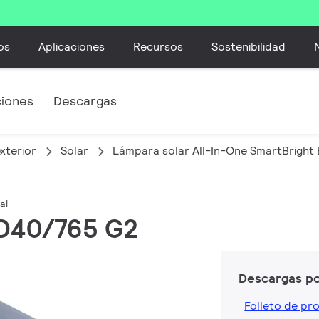
os
Aplicaciones
Recursos
Sostenibilidad
ciones
Descargas
xterior
Solar
Lámpara solar All-In-One SmartBright 
al
ED40/765 G2
Descargas p
Folleto de pr