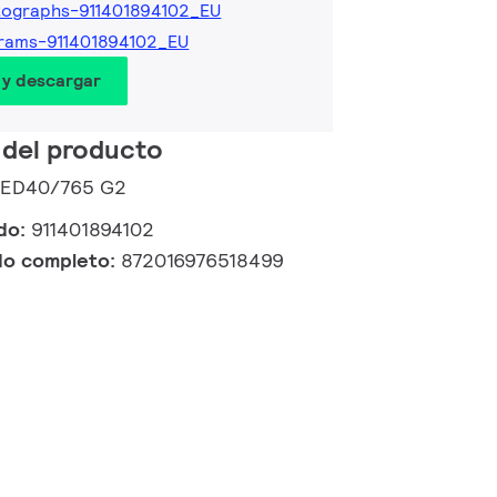
ographs-911401894102_EU
rams-911401894102_EU
 y descargar
 del producto
 LED40/765 G2
ido:
911401894102
do completo:
872016976518499