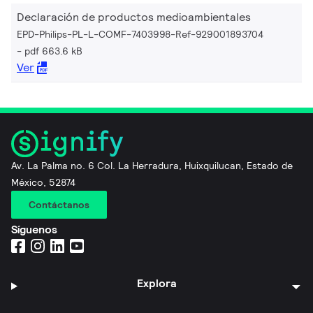
Declaración de productos medioambientales
EPD-Philips-PL-L-COMF-7403998-Ref-929001893704
pdf 663.6 kB
Ver
Av. La Palma no. 6 Col. La Herradura, Huixquilucan, Estado de
México, 52874
Contáctanos
Síguenos
Explora