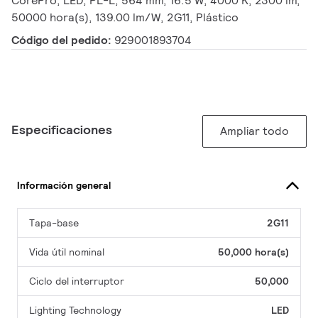
CorePro, LED, PL-L, 564 mm, 16.5 W, 4000 K, 2300 lm,
50000 hora(s), 139.00 lm/W, 2G11, Plástico
Código del pedido:
929001893704
Especificaciones
Ampliar todo
Información general
Tapa-base
2G11
Vida útil nominal
50,000 hora(s)
Ciclo del interruptor
50,000
Lighting Technology
LED