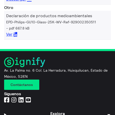
Otro
Declaración de productos medioambientales
EPD-Philips-GU10-Glass-25K-WV-Ref-929002350511
pdf 667.8 kB
Ver
Av. La Palma no. 6 Col. La Herradura, Huixquilucan, Estado de
México, 52874
Contáctanos
Síguenos
Explora