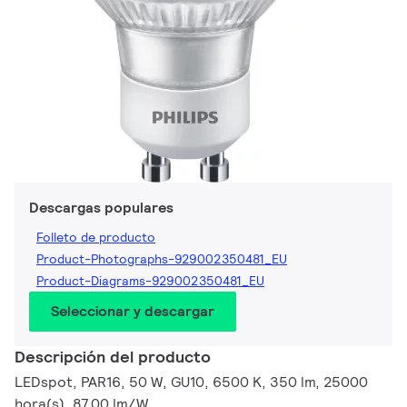
Descargas populares
Folleto de producto
Product-Photographs-929002350481_EU
Product-Diagrams-929002350481_EU
Seleccionar y descargar
Descripción del producto
LEDspot, PAR16, 50 W, GU10, 6500 K, 350 lm, 25000
hora(s), 87.00 lm/W