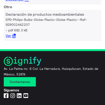
Otro
Declaración de productos medioambientales
EPD-Philips-Bulbs-Globe-Plastic-Globe-Plastic--Ref-
929002442207
pdf 682.3 kB
Ver
Av. La Palma no. 6 Col. La Herradura, Huixquilucan, Estado de
México, 52874
Contáctanos
Síguenos